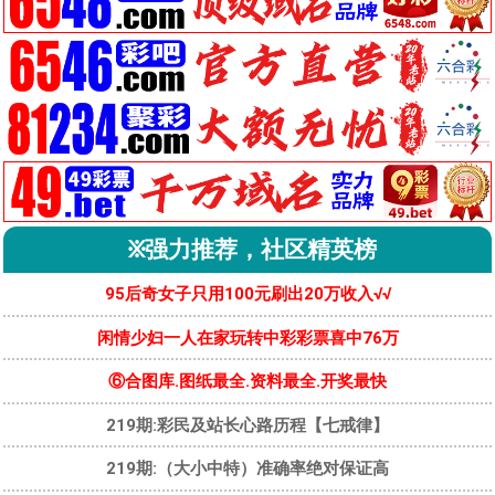
፠强力推荐，社区精英榜
95后奇女子只用100元刷出20万收入√√
闲情少妇一人在家玩转中彩彩票喜中76万
⑥合图库.图纸最全.资料最全.开奖最快
219期:彩民及站长心路历程【七戒律】
219期:（大小中特）准确率绝对保证高