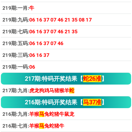
219期:一肖:
牛
219期:九码:
06 16 37 07 46 21 35 08 17
219期:七码:
06 16 37 07 46 21 35
219期:五码:
06 16 37 07 46
219期:三码:
06 16 37
219期:一码:
06
217期:特码开奖结果【
蛇26准
】
217期:九肖:
虎龙狗鸡马猪猴羊
蛇
216期:特码开奖结果【
马37准
】
216期:九肖:
羊猴
马
兔蛇猪牛鼠龙
216期:七肖:
羊猴
马
兔蛇猪牛