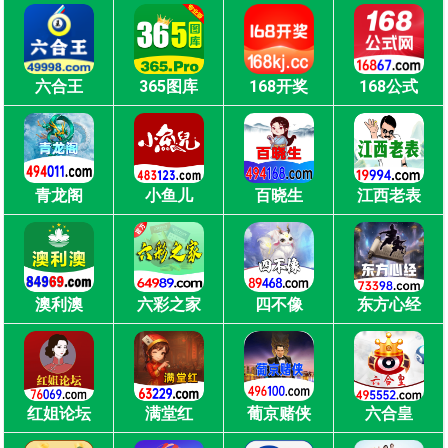
六合王
365图库
168开奖
168公式
青龙阁
小鱼儿
百晓生
江西老表
澳利澳
六彩之家
四不像
东方心经
红姐论坛
满堂红
葡京赌侠
六合皇