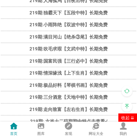
219期:人海孤鸿【日夜出特】长期免费
219期:独霸天下【五段中特】长期免费
219期:小雨阵绝【双波中特】长期免费
219期:满目河山【绝杀③尾】长期免费
219期:吹毛求瑕【文武中特】长期免费
219期:国富民强【三行必中】长期免费
219期:情深缘浅【上下生肖】长期免费
219期:极品好料【琴棋书画】长期免费
219期:三分酒意【天地中特】长期免费
219期:走向致富【左右生肖】长期免费
收起 ⇊
219期: 六肖十二码期期中特点击查看√
首页
图库
发现
网址大全
我的
百晓生
【解四不像图】494168.com