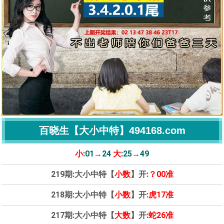
百晓生
【大小中特】494168.com
小
:01→24
大
:25→49
219期:大小中特【
小数
】开:
？00准
218期:大小中特【
小
数
】开:
虎17准
217期:大小中特【
大数
】开:
蛇26准