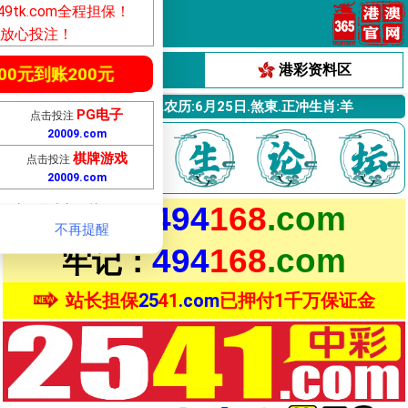
送
58
元
2541
元
中彩彩票由49图库849tk.com
请广大彩民放心投注！
澳彩资料区
港彩资料区
彩票（
2541.com
）特码
向本站押付1000万资
点击注册首存100元到账20
今:8月7日.
星期五.
农历:6月25日.煞東.正冲生肖:羊
必备！点击免费开户
PA视讯
点击投注
点击投注
送2541元
20009
.com
20009
捕鱼游戏
点击投注
点击投注
不再提醒
20009
.com
20009
494
168
.com
牢记：
博彩必备！值得选择！真正的大额
494
168
.com
牢记：
站长担保
25
41
.com
已押付1千万保证金