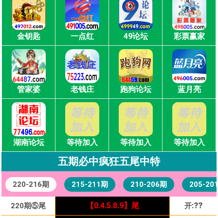
金钥匙
一点红
49论坛
彩票赢家
管家婆
老钱庄
跑狗论坛
蓝月亮
湖南论坛
等待加入
等待加入
等待加入
五期必中疯狂五尾中特
220-216期
215-211期
210-206期
205-20
【0.4.5.8.9】尾
:
??
030期⑤尾
220期⑤尾
【0.4.5.8.9】尾
开:
开
蛇13