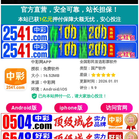
官方直营，安全可靠，站长担保！
本站已获
1亿元
押付保障大额无忧，安心投注
中彩网APP
全国彩民首选彩票软件
类型：国产软件
授权：免费软件
星级：
大小：16.52MB
更新时间：2026.01.01
来源：中彩网
评分：9.9
环境：Android/iOS
已向本站押付一亿，请大家放心投注！
Android版
iphone版
访问官网