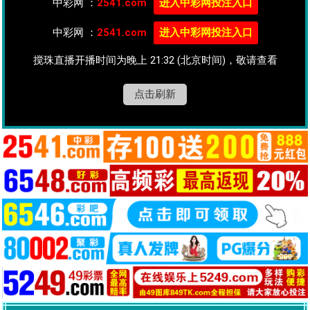
中彩网 ：
2541.com
进入中彩网投注入口
中彩网 ：
2541.com
进入中彩网投注入口
搅珠直播开播时间为晚上 21:32 (北京时间)，敬请查看
点击刷新