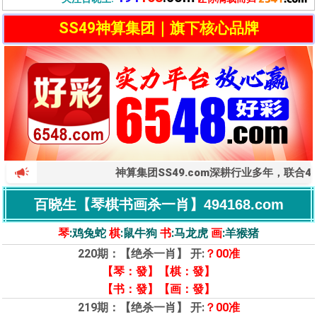
SS49神算集团｜旗下核心品牌
神算集团SS49.com深耕行业多年，联合49图库849tk.
百晓生
【琴棋书画杀一肖】494168.com
琴
:鸡兔蛇
棋
:鼠牛狗
书
:马龙虎
画
:羊猴猪
220期：
【绝杀一肖】
开:
？00准
【琴：發】【棋：發】
【书：發】【画：發】
219期：
【绝杀一肖】
开:
？00准